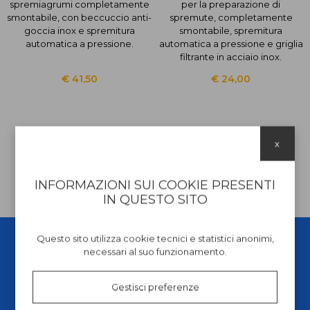
spremiagrumi completamente
per la preparazione di
smontabile, con beccuccio anti-
spremute, completamente
goccia inox e spremitura
smontabile, spremitura
automatica a pressione.
automatica a pressione e griglia
filtrante in acciaio inox.
€ 41,50
€ 24,00
x
INFORMAZIONI SUI COOKIE PRESENTI
IN QUESTO SITO
Questo sito utilizza cookie tecnici e statistici anonimi,
necessari al suo funzionamento.
Gestisci preferenze
Chi siamo