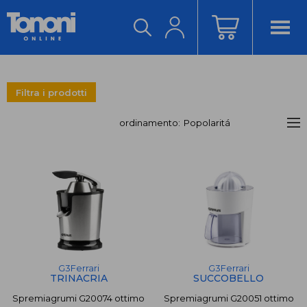
ACCEDI/REGISTRATI
Filtra i prodotti
ordinamento:
G3Ferrari
€
€
-
G3Ferrari
G3Ferrari
TRINACRIA
SUCCOBELLO
Spremiagrumi G20074 ottimo
Spremiagrumi G20051 ottimo