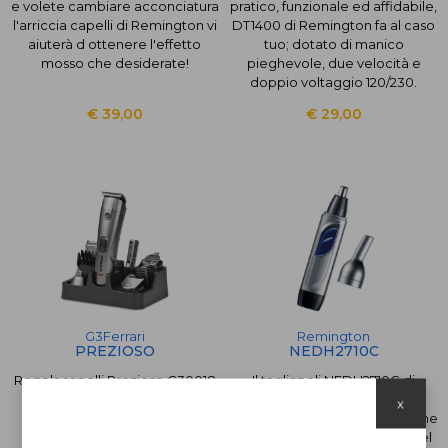
e volete cambiare acconciatura
pratico, funzionale ed affidabile,
l'arriccia capelli di Remington vi
DT1400 di Remington fa al caso
aiuterà d ottenere l'effetto
tuo; dotato di manico
mosso che desiderate!
pieghevole, due velocità e
doppio voltaggio 120/230.
€ 39,00
€ 29,00
G3Ferrari
Remington
PREZIOSO
NEDH2710C
Regolacapelli Prezioso G30018
Il tagliapeli NEDH2710C di
è un kit di taglio completo,
Remington è l'ideale per
x
regola capelli, barba, rasoio,
rimuovere agilmente ed in zone
naso, orecchie,corpo.
difficili da raggiungere peli del