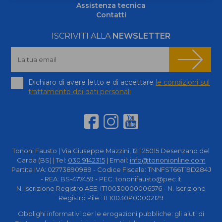
Assistenza tecnica
Contatti
ISCRIVITI ALLA
NEWSLETTER
Dichiaro di avere letto e di accettare
le condizioni sul
trattamento dei dati personali
Tononi Fausto | Via Giuseppe Mazzini, 12 | 25015 Desenzano del
Garda (BS) | Tel:
030 9142315
| Email:
info@tononionline.com
Partita IVA: 02773890989 - Codice Fiscale: TNNFST66T19D284J
- REA: BS-477459 - PEC: tononifausto@pec.it
N. Iscrizione Registro AEE: IT10030000006576 - N. Iscrizione
Registro Pile : IT10030P00002129
Obblighi informativi per le erogazioni pubbliche: gli aiuti di