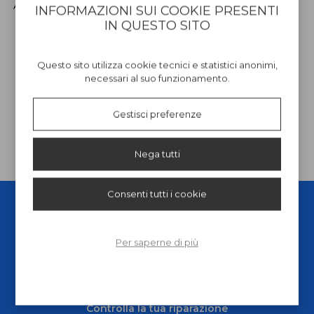
Autonomia funzionamento 45
naso, delle sopracciglia e
INFORMAZIONI SUI COOKIE PRESENTI
m.
dell'orecchio.
IN QUESTO SITO
€ 32,00
€ 18,90
Questo sito utilizza cookie tecnici e statistici anonimi,
necessari al suo funzionamento.
Gestisci preferenze
Nega tutti
Consenti tutti i cookie
Per saperne di più
Chi siamo
Metodi di pagamento
Spedizioni e resi
Controlla la tua riparazione