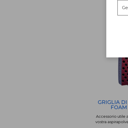
Ge
GRIGLIA D
FOAM 
Accessorio utile 
vostra aspirapolv