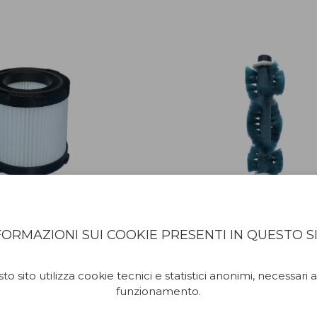
Necchi
Deebot
HEPA D’ENTRATA
SPAZZOLA PRINCIPA
FORMAZIONI SUI COOKIE PRESENTI IN QUESTO S
NH9010
DEEBOT D76
apolvere che vi permette di
Grazie a questo accessorio riu
spore, acari e microrganismi
raccogliere efficacemente la polve
o sito utilizza cookie tecnici e statistici anonimi, necessari a
ra in poi la polvere non sarà
poi pulire sarà facile e diver
funzionamento.
 un problema!