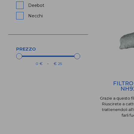
Deebot
Necchi
PREZZO
€
€
-
FILTR
NH9
Grazie a questo fi
Riuscirete a catt
trattenendoli all
farli f