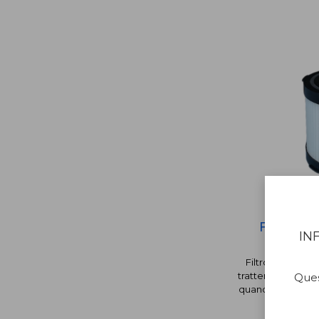
FILTRO 
IN
Filtro per aspir
trattenere molte 
Quest
quando pulite. D'o
più