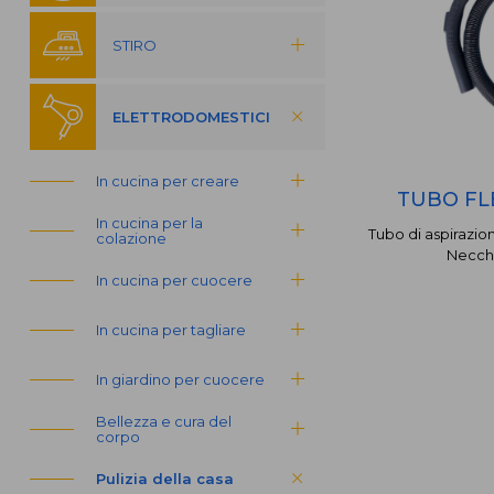
STIRO
ELETTRODOMESTICI
In cucina per creare
TUBO FL
In cucina per la
Tubo di aspirazion
colazione
Necch
In cucina per cuocere
In cucina per tagliare
In giardino per cuocere
Bellezza e cura del
corpo
Pulizia della casa