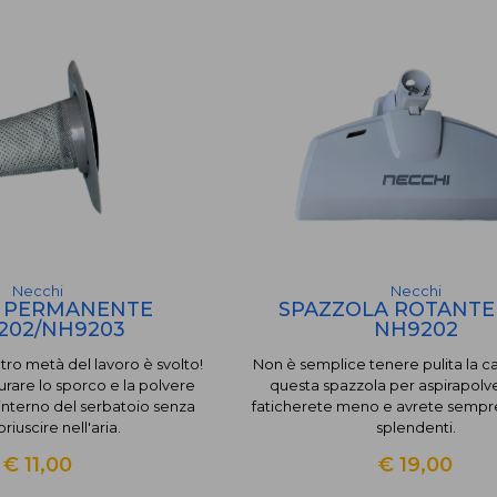
Necchi
Necchi
O PERMANENTE
SPAZZOLA ROTANTE
202/NH9203
NH9202
ltro metà del lavoro è svolto!
Non è semplice tenere pulita la ca
urare lo sporco e la polvere
questa spazzola per aspirapolve
'interno del serbatoio senza
faticherete meno e avrete sempr
uoriuscire nell'aria.
splendenti.
€ 11,00
€ 19,00