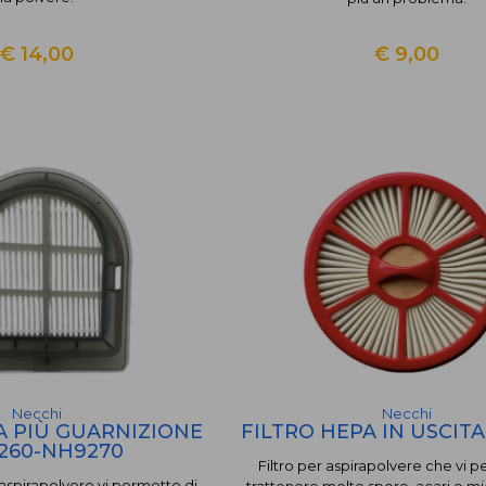
€ 14,00
€ 9,00
Necchi
Necchi
A PIÙ GUARNIZIONE
FILTRO HEPA IN USCIT
260-NH9270
Filtro per aspirapolvere che vi 
 aspirapolvere vi permette di
trattenere molte spore, acari e m