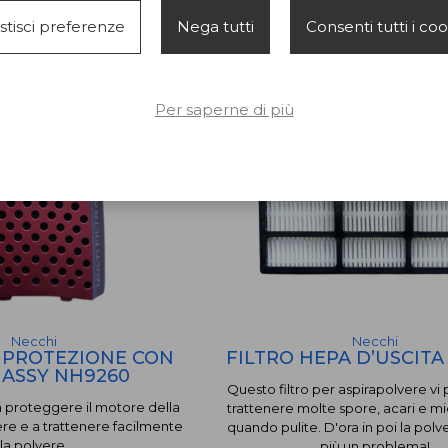
€ 15,00
€ 18,00
stisci preferenze
Nega tutti
Consenti tutti i co
Per saperne di più
Necchi
Necchi
I PROTEZIONE CON
FILTRO HEPA D’USCITA
ASSY NH9260
Questo filtro per aspirapolvere vi
a proteggere il motore della
trattenere molte spore, acari e m
ere e a trattenere facilmente
quando pulite. D'ora in poi la polv
la polvere.
più un problema!