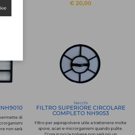
€ 20,00
okie
Necchi
 NH9010
FILTRO SUPERIORE CIRCOLARE
COMPLETO NH9053
 permette di
Filtro per aspirapolvere utile a trattenere molte
icrorganismi
spore, acari e microrganismi quando pulite.
ere non sarà
D'ora in poi la polvere non sarà più un