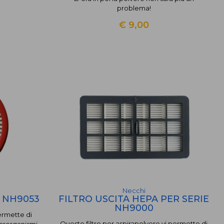
problema!
€ 9,00
Necchi
A NH9053
FILTRO USCITA HEPA PER SERIE
NH9000
permette di
Questo filtro per aspirapolvere vi permette di
icrorganismi