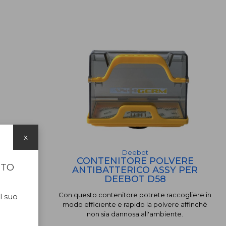
x
Deebot
LE PER
CONTENITORE POLVERE
ITO
ANTIBATTERICO ASSY PER
DEEBOT D58
scirete a
Con questo contenitore potrete raccogliere in
re. D'ora in
l suo
modo efficiente e rapido la polvere affinchè
tente!
non sia dannosa all'ambiente.