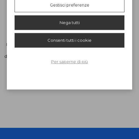
Gestisci preferenze
Nega tutti
LEM ELETTRONICA
LEM ELETTRONICA
LCF780
PSCD-02
Consenti tutti i cookie
Filtro coassiale realizzato per
Dispositivo per la
eliminare le interferenze
programmazione remota via
dovute dai segnali 5G e 4G LTE.
cavo coassiale.
Per saperne di più
€ 25,00
€ 120,00