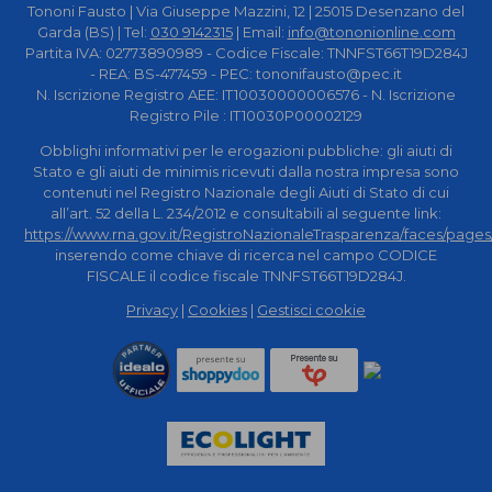
Tononi Fausto | Via Giuseppe Mazzini, 12 | 25015 Desenzano del
Garda (BS) | Tel:
030 9142315
| Email:
info@tononionline.com
Partita IVA: 02773890989 - Codice Fiscale: TNNFST66T19D284J
- REA: BS-477459 - PEC: tononifausto@pec.it
N. Iscrizione Registro AEE: IT10030000006576 - N. Iscrizione
Registro Pile : IT10030P00002129
Obblighi informativi per le erogazioni pubbliche: gli aiuti di
Stato e gli aiuti de minimis ricevuti dalla nostra impresa sono
contenuti nel Registro Nazionale degli Aiuti di Stato di cui
all’art. 52 della L. 234/2012 e consultabili al seguente link:
https://www.rna.gov.it/RegistroNazionaleTrasparenza/faces/pages
inserendo come chiave di ricerca nel campo CODICE
FISCALE il codice fiscale TNNFST66T19D284J.
Privacy
|
Cookies
|
Gestisci cookie