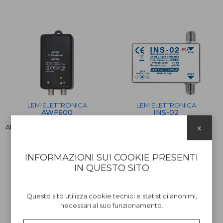
LEM ELETTRONICA
LEM ELETTRONICA
AWF600
INS-02
Alimentatore switching Ingresso
Inseritore di corrente.
x
AC 230V 50 Hz Uscita DC 12V
600 mA 7,2 VA
INFORMAZIONI SUI COOKIE PRESENTI
€ 19,00
€ 11,00
IN QUESTO SITO
Questo sito utilizza cookie tecnici e statistici anonimi,
necessari al suo funzionamento.