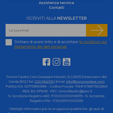
Assistenza tecnica
Contatti
ISCRIVITI ALLA
NEWSLETTER
Dichiaro di avere letto e di accettare
le condizioni sul
trattamento dei dati personali
Tononi Fausto | Via Giuseppe Mazzini, 12 | 25015 Desenzano del
Garda (BS) | Tel:
030 9142315
| Email:
info@tononionline.com
Partita IVA: 02773890989 - Codice Fiscale: TNNFST66T19D284J
- REA: BS-477459 - PEC: tononifausto@pec.it
N. Iscrizione Registro AEE: IT10030000006576 - N. Iscrizione
Registro Pile : IT10030P00002129
Obblighi informativi per le erogazioni pubbliche: gli aiuti di