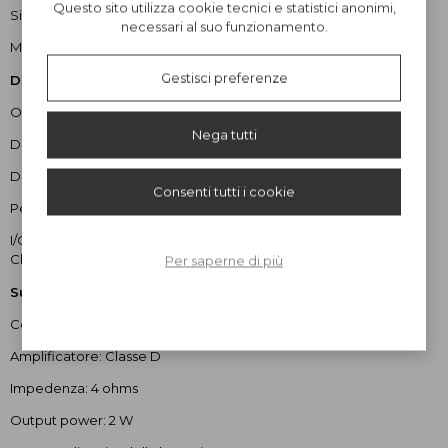
Questo sito utilizza cookie tecnici e statistici anonimi,
Sintonizzatore: FM, DAB+, RDS/RBDS, Preselezione stazione
necessari al suo funzionamento.
Media: AUX- In, Bluetooth 5.0
Gestisci preferenze
Design
Orologio: Orario reale, sveglia
Nega tutti
Display: Oled, indicatore di carica della batteria
Dimensioni in mm: 145x254x93
Consenti tutti i cookie
Peso in g: 510
I/O interface: AUX-In, DAB+/FM con antenna, DC-In (Tipo C), USB
Charge (DC-in/Software update)
Per saperne di più
Suono
Configurazione altoparlante: 2 pollici
Amplificatore: Classe D
Impedenza: 4 ohms
Output power: 2 W