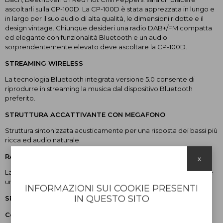
ascoltarli sulla CP-100D. La CP-100D è stata apprezzata in lungo e
in largo per il suo audio di alta qualità, le dimensioni ridotte e il
design vintage. Chiunque desideri una radio DAB+/FM compatta
ed elegante con funzionalità Bluetooth e un audio
sorprendentemente elevato deve ascoltare la CP-100D.
STREAMING WIRELESS
La tecnologia Bluetooth integrata versione 5.0 consente di
riprodurre in streaming la musica dal dispositivo Bluetooth
preferito.
STRUTTURA ACCATTIVANTE CON MEGAFONO
Struttura sintonizzata acusticamente per una risposta dei bassi più
ricca ed audio naturale.
RADIO DAB+/FM COMPATTA
x
La CP-100D incorpora un sintonizzatore DAB+ e FM per ottenere
una ricezione ottimale.
INFORMAZIONI SUI COOKIE PRESENTI
IN QUESTO SITO
SPECIFICHE
Connettività