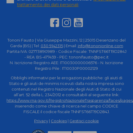
trattamento dei dati personali
Tononi Fausto | Via Giuseppe Mazzini, 12 | 25015 Desenzano del
Garda (BS) | Tel:
030 9142315
| Email:
info@tononionline.com
Partita IVA: 02773890989 - Codice Fiscale: TNNFST66T19D284J
- REA: BS-477459 - PEC: tononifausto@pec.it
N. Iscrizione Registro AEE: IT10030000006576 - N. Iscrizione
Registro Pile : IT10030P00002129
Obblighi informativi per le erogazioni pubbliche: gli aiuti di
Stato e gli aiuti de minimis ricevuti dalla nostra impresa sono
contenuti nel Registro Nazionale degli Aiuti di Stato di cui
all’art. 52 della L. 234/2012 e consultabili al seguente link:
https://www.rna.gov.it/RegistroNazionaleTrasparenza/faces/pages
inserendo come chiave di ricerca nel campo CODICE
FISCALE il codice fiscale TNNFST66T19D284J.
Privacy
|
Cookies
|
Gestisci cookie